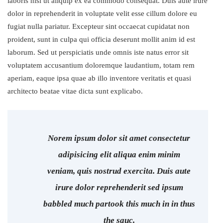
laboris nisi ut aliquip ex ea commodo consequat. Duis aute irure
dolor in reprehenderit in voluptate velit esse cillum dolore eu
fugiat nulla pariatur. Excepteur sint occaecat cupidatat non
proident, sunt in culpa qui officia deserunt mollit anim id est
laborum. Sed ut perspiciatis unde omnis iste natus error sit
voluptatem accusantium doloremque laudantium, totam rem
aperiam, eaque ipsa quae ab illo inventore veritatis et quasi
architecto beatae vitae dicta sunt explicabo.
Norem ipsum dolor sit amet consectetur
adipisicing elit aliqua enim minim
veniam, quis nostrud exercita. Duis aute
irure dolor reprehenderit sed ipsum
babbled much partook this much in in thus
the sauc.